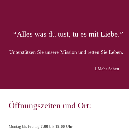
“Alles was du tust, tu es mit Liebe.”
Unterstützen Sie unsere Mission und retten Sie Leben.
Mehr Sehen
Antes de agendar una cita tenga en
cuenta:
Estimados pacientes, a partir del
1 de diciembre de
Öffnungszeiten und Ort:
2024
, si no asiste a su cita o llega tarde, no se
realizarán reembolsos ni compensaciones por parte
del CMVC.
Excepciones:
Montag bis Freitag
7:00 bis 19:00 Uhr