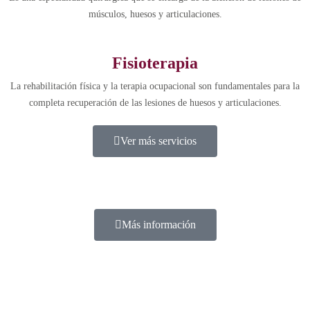
músculos, huesos y articulaciones.
Fisioterapia
La rehabilitación física y la terapia ocupacional son fundamentales para la
completa recuperación de las lesiones de huesos y articulaciones.
Ver más servicios
Más información
DAMOS LA GLORIA A DIOS Y EXPRESAMOS SU
AMOR, MEDIANTE UN
EXCELENTE SERVICIO