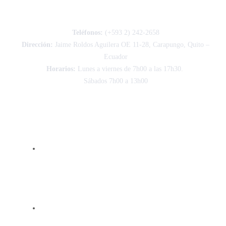
Teléfonos:
(+593 2) 242-2658
Dirección:
Jaime Roldos Aguilera OE 11-28, Carapungo, Quito –
Ecuador
Horarios:
Lunes a viernes de 7h00 a las 17h30.
Sábados 7h00 a 13h00
FACTURACIÓN ELECTRÓNICA
Consulte aquí
POLÍTICAS DE PRIVACIDAD Y
AGENDAMIENTO DE CITAS
Términos, Condiciones y Políticas de la prestación de
servicios de agendamiento y pago de consultas en el centro